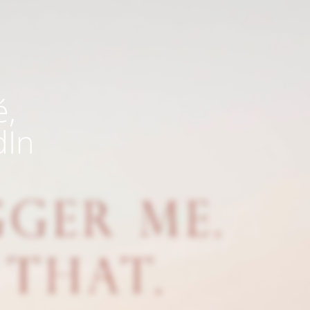
é,
dIn