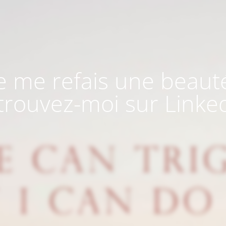
e me refais une beaut
trouvez-moi sur Linke